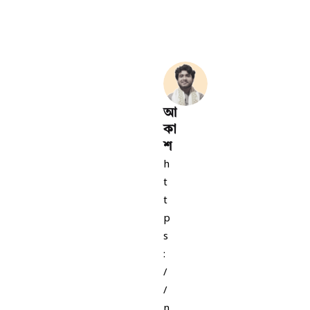
আ
কা
শ
h
t
t
p
s
:
/
/
n