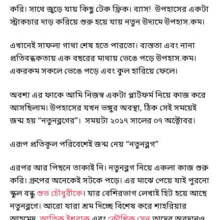
করি। সাথে জুড়ে যায় কিছু টেক ফ্রিক। ব্যাস! উপহাসের একটা
স্ট্রাকচার দাড় করিয়ে শুরু হয়ে যায় নতুন উদ্যমে উপহাস.কম।
এখানেই সাফল্য গাথা শেষ হতে পারতো। ব্যস্ততা এবং নানা
প্রতিবন্ধকতায় এক বছরের মাথায় ভেঙে পড়ে উপহাস.কম।
একরকম সকলে ভেঙে পড়ে এবং কুল হারিয়ে ফেলে।
অবশ্য এর ফাকে আমি নিজস্ব একটা প্লার্টফর্ম নিয়ে কাজ করে
আসছিলাম। উপহাসের যখন ভঙ্গুর অবস্থা, ঠিক সেই সময়েই
জন্ম হয় “নতুনব্লগের”। সময়টা ২০১৭ সালের ০৭ অক্টোবর।
এরূপ প্রতিকূল পরিবেশেই জন্ম নেয় “নতুনব্লগ”
এরপর আর পিছনে তাকাই নি। নতুনব্লগ নিয়ে একলা কাজ শুরু
করি। গ্রুপের অনেকেই সটকে পড়ে। এর মাঝে পেয়ে যাই পুরনো
স্কুল বন্ধু
শুভ চৌধুরীকে
। যার বেশিরভাগ লেখাই হিট হয়ে আছে
নতুনব্লগে। আরো যারা শ্রম দিচ্ছে বিশেষ করে শাহরিয়ার
আহমেদ,
আতিক ইশরাক
এবং
কৌশিক সেন
তাদের অবদানও