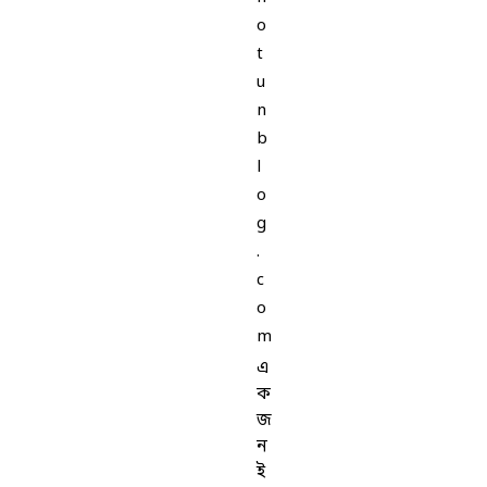
o
t
u
n
b
l
o
g
.
c
o
m
এ
ক
জ
ন
ই