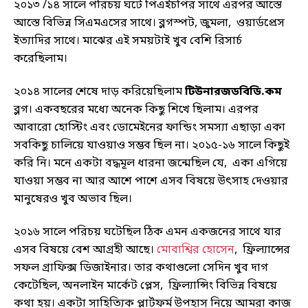
২০১৩ /১৪ সালে পরিচয় ঘটে পিএইচপির সাথে এরপর আস্তে
আস্তে বিভিন্ন সিএমএসের সাথে। ব্লগস্পট, জুমলা, ওয়ার্ডপ্রেস
ইত্যাদির সাথে। মাঝের এই সময়টাই খুব বেশি রিসার্চ
করেছিলাম।
২০১৪ সালের শেষে দাড় করিয়েছিলাম
টিউনারজডবিডি.কম
ব্লগ। একবছরের মধ্যে অনেক কিছু শিখে ছিলাম। এরপর
আবারো হোস্টিং এবং ডোমেইনের ফান্ডিং সমস্যা এছাড়া একা
সবকিছু চালিয়ে যাওয়াও সম্ভব ছিল না। ২০১৫-১৬ সালে কিছুই
করি নি। মনে একটা বদ্ধমূল ধারনা জন্মেছিল যে, একা এগিয়ে
যাওয়া সম্ভব না আর আশে পাশে এসব বিষয়ে উৎসাহ দেওয়ার
মানুষেরও খুব অভাব ছিল।
২০১৬ সালে পরিচয় ঘটেছিল ঠিক এমন একজনের সাথে যার
এসব বিষয়ে বেশ আগ্রহী আছে।
মোবাশ্বির হোসেন
, ফ্রিল্যান্সের
সফল গ্রাফিক্স ডিজাইনার। তার কথাগুলো সেদিন খুব দাগ
কেটেছিল, অনলাইন মার্কেট প্লেস, ফ্রিল্যান্সিং বিভিন্ন বিষয়ে
কথা হয়। একটা সাহিত্যিক প্লার্টফর্ম উপহাস নিয়ে আমরা কাজ