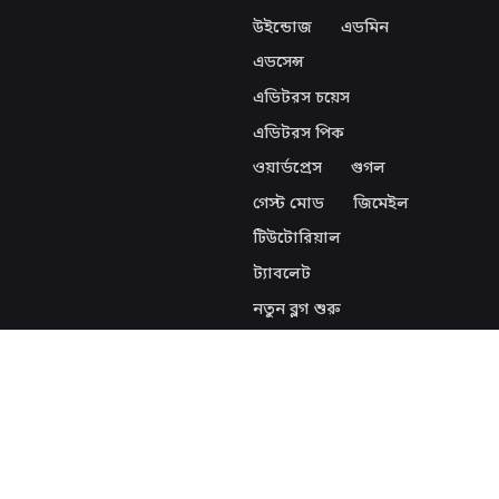
উইন্ডোজ
এডমিন
এডসেন্স
এডিটরস চয়েস
এডিটরস পিক
ওয়ার্ডপ্রেস
গুগল
গেস্ট মোড
জিমেইল
টিউটোরিয়াল
ট্যাবলেট
নতুন ব্লগ শুরু
ফাইন্ড মাই ডিভাইস
ফিফা
ফুটবল
ফেইসবুক
ফেসবুক
ফোন
বিজ্ঞান
ব্লগ
ব্লগিং