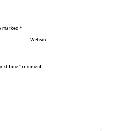
re marked
*
Website
 next time I comment.