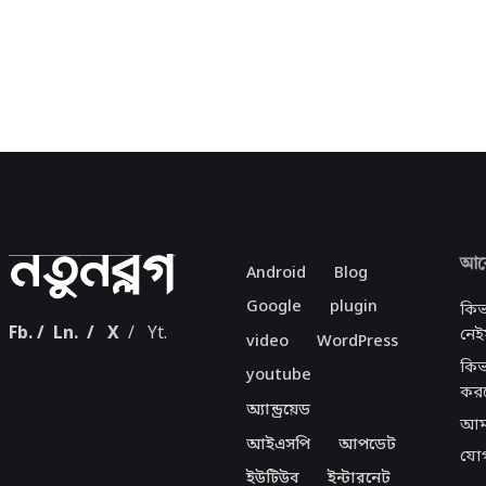
আরো
Android
Blog
Google
plugin
কিভ
Fb.
/
Ln.
/
X
/
Yt.
নেই
video
WordPress
কিভ
youtube
কর
অ্যান্ড্রয়েড
আমা
আইএসপি
আপডেট
যো
ইউটিউব
ইন্টারনেট