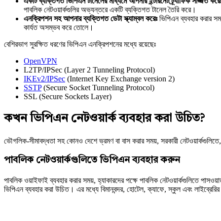
একটি ব্যক্তিগত ভিপিএন টানেলের মাধ্যমে আপনার ইন্টারনেট ট্র্যাফিক সজ্জিত করে
পাবলিক নেটওয়ার্কগুলির অভ্যন্তরে একটি ব্যক্তিগত টানেল তৈরি করে।
এনক্রিপশন সহ আপনার ব্যক্তিগত ডেটা স্ক্যাম্বল করেঃ
ভিপিএন ব্যবহার করার সময়
কার্যত অসম্ভব করে তোলে।
বেশিরভাগ সুরক্ষিত ধরণের ভিপিএন এনক্রিপশনের মধ্যে রয়েছেঃ
OpenVPN
L2TP/IPSec (Layer 2 Tunneling Protocol)
IKEv2/IPSec
(Internet Key Exchange version 2)
SSTP
(Secure Socket Tunneling Protocol)
SSL (Secure Sockets Layer)
কখন ভিপিএন নেটওয়ার্ক ব্যবহার করা উচিত?
ভৌগলিক-সীমাবদ্ধতা সহ কোনও দেশে ভ্রমণ বা বাস করার সময়, সরকারী নেটওয়ার্কগুলি
পাবলিক নেটওয়ার্কগুলিতে ভিপিএন ব্যবহার করুন
পাবলিক ওয়াইফাই ব্যবহার করার সময়, হ্যাকারদের পক্ষে পাবলিক নেটওয়ার্কগুলিতে পাস
ভিপিএন ব্যবহার করা উচিত। এর মধ্যে বিমানবন্দর, হোটেল, ক্যাফে, স্কুল এবং লাইব্রেরি