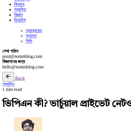
কিভাবে
প্রযুক্তি
বিজ্ঞান
ডিভাইস
অ্যান্ড্রয়েড
অ্যাপল
পিসি
লেখা পাঠান
post@notunblog.com
বিজ্ঞাপনের জন্য
hello@notunblog.com
Back
প্রযুক্তি
1 min read
ভিপিএন কী? ভার্চুয়াল প্রাইভেট নেটও