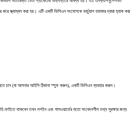
াকেটগুলি অতিরিক্ত ডেটা প্যাকেটের অভ্যন্তরে আবদ্ধ হয়। এই এনক্যাপসুলেশনটি
 করে স্ক্যাম্বল করা হয়। এটি একটি ভিপিএন সংযোগকে ভার্চুয়াল হযাকার দ্বারা হ্যাক করা
রতে চান (বা আপনার আইপি ঠিকানা স্পুফ করুন), একটি ভিপিএন ব্যবহার করুন।
য়াই-ফাইতে থাকবেন তখন লগইন এবং পাসওয়ার্ডের মতো সংবেদনশীল তথ্য সুরক্ষার জন্য