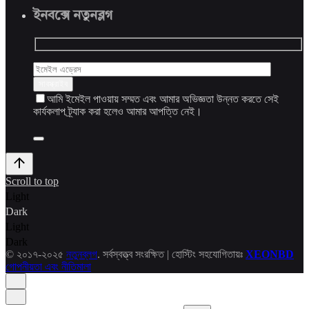
ইনবক্সে নতুনব্লগ
আমি ইমেইল পাওয়ায় সম্মত এবং আমার অভিজ্ঞতা উন্নত করতে সেই
কার্যকলাপ ট্র্যাক করা হলেও আমার আপত্তি নেই।
Scroll to top
Light
Dark
Light
Dark
© ২০১৭-২০২৫
নতুনব্লগ
. সর্বস্বত্ত্ব সংরক্ষিত | হোস্টিং সহযোগিতায়ঃ
XEONBD
গোপনীয়তা এবং নীতিমালা