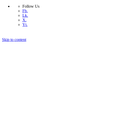
Follow Us
Fb.
Lk.
X.
Yt.
Skip to content
কিভাবে সেরা ডোমেইন নেইম বেছে নিবেন
কিভাবে সেরা হোস্টিং বাছাই করবেন
আমাদের সম্পর্কে
যোগাযোগ
ওয়ার্ডপ্রেস
কিভাবে
প্রযুক্তি
বিজ্ঞান
ডিভাইস
অ্যান্ড্রয়েড