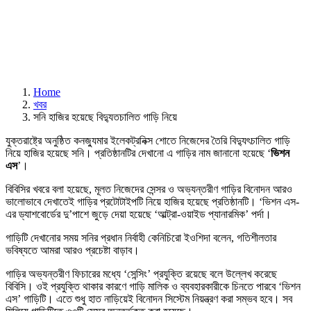
Home
খবর
সনি হাজির হয়েছে বিদ্যুতচালিত গাড়ি নিয়ে
যুক্তরাষ্ট্রে অনুষ্ঠিত কনজ্যুমার ইলেকট্রনিক্স শোতে নিজেদের তৈরি বিদ্যুৎচালিত গাড়ি
নিয়ে হাজির হয়েছে সনি। প্রতিষ্ঠানটির দেখানো এ গাড়ির নাম জানানো হয়েছে ‘
ভিশন
এস
’।
বিবিসির খবরে বলা হয়েছে, মূলত নিজেদের সেন্সর ও অভ্যন্তরীণ গাড়ির বিনোদন আরও
ভালোভাবে দেখাতেই গাড়ির প্রটোটাইপটি নিয়ে হাজির হয়েছে প্রতিষ্ঠানটি। ‘ভিশন এস-
এর ড্যাশবোর্ডের দু’পাশে জুড়ে দেয়া হয়েছে ‘আল্ট্রা-ওয়াইড প্যানারমিক’ পর্দা।
গাড়িটি দেখানোর সময় সনির প্রধান নির্বাহী কেনিচিরো ইওশিদা বলেন, গতিশীলতার
ভবিষ্যতে আমরা আরও প্রচেষ্টা বাড়াব।
গাড়ির অভ্যন্তরীণ ফিচারের মধ্যে ‘সেন্সিং’ প্রযুক্তি রয়েছে বলে উল্লেখ করেছে
বিবিসি। ওই প্রযুক্তি থাকার কারণে গাড়ি মালিক ও ব্যবহারকারীকে চিনতে পারবে ‘ভিশন
এস’ গাড়িটি। এতে শুধু হাত নাড়িয়েই বিনোদন সিস্টেম নিয়ন্ত্রণ করা সম্ভব হবে। সব