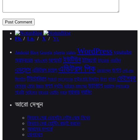
Fb.
/
Ln.
/
X
/
Yt.
WordPress
youtube
Android
Blog
Google
plugin
video
ইউটিউব
অ্যান্ড্রয়েড
আপডেট
ইন্টারনেট
এডমিন
আইএসপি
উইন্ডোজ
এডিটরস পিক
এডসেন্স
গুগল
এডিটরস চয়েস
ওয়ার্ডপ্রেস
গেস্ট মোড
ফেইসবুক
টিউটোরিয়াল
জিমেইল
ফাইন্ড মাই ডিভাইস
ফিফা
ফুটবল
ট্যাবলেট
নতুন ব্লগ শুরু
মহাকাশ
ব্লগ
ফেসবুক
ফোন
ব্লগিং
বিজ্ঞান
ভাইরাস
মঙ্গলগ্রহ
মহাবিশ্ব
ম্যালওয়ার
হ্যাকার
হ্যাকিং
শাওমি
স্মার্টফোন
হুয়াওয়ে
হোস্টিং
হ্যাক
আরো দেখুন
কিভাবে সেরা ডোমেইন নেইম বেছে নিবেন
কিভাবে সেরা হোস্টিং বাছাই করবেন
আমাদের সম্পর্কে
যোগাযোগ