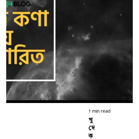
Posted
by
কিউরেটর
1 min read
খু
দে
ক