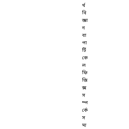
র্থ
বি
জ্ঞা
ন
বা
পা
র্টি
কে
ল
ফি
জি
ক্স
স
ম্প
র্কে
স
ম্য