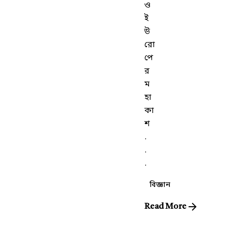
ও
ই
উ
রো
পে
র
ম
হা
কা
শ
.
.
.
বিজ্ঞান
Read More