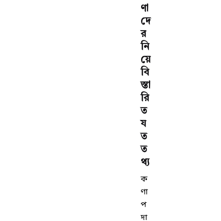
ণা
দে
র
নি
য়ে
বি
স্তা
রি
ত
য
ত
ত
থ্য
ক
ণা
প
দা