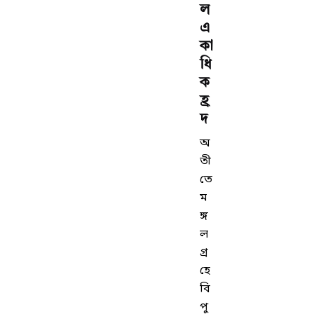
ল
এ
কা
ধি
ক
হ্র
দ
অ
তী
তে
ম
ঙ্গ
ল
গ্র
হে
বি
পু