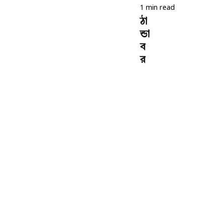
1 min read
ঠা
ন্ডা
ব
র
ফ
,
আ
গু
ন
লা
গা
বে
ন
কি
ক
রে