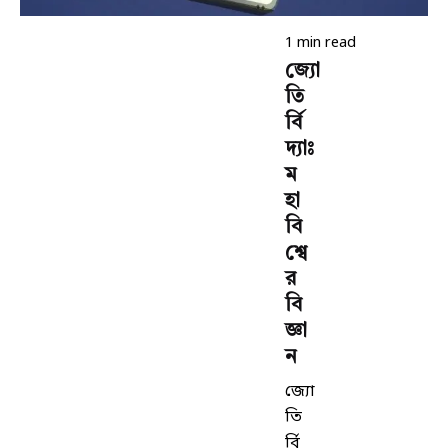
1 min read
জ্যো
তি
র্বি
দ্যাঃ
ম
হা
বি
শ্বে
র
বি
জ্ঞা
ন
জ্যো
তি
র্বি