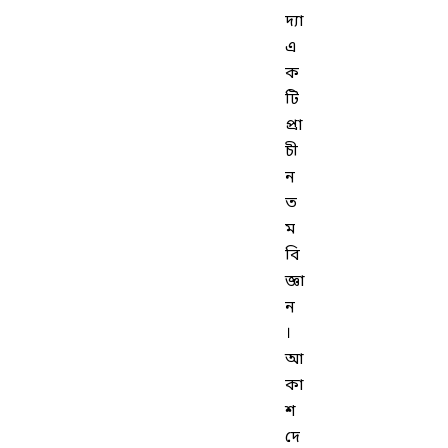
দ্যা
এ
ক
টি
প্রা
চী
ন
ত
ম
বি
জ্ঞা
ন
।
আ
কা
শ
দে