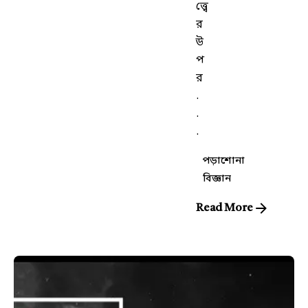
ত্ত্বে
র
উ
প
র
.
.
.
পড়াশোনা
বিজ্ঞান
Read More