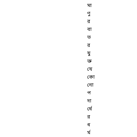
মা
ণু
র
বা
ভ
র
যু
ক্ত
যে
কো
নো
প
দা
র্থে
র
ধ
র্ম