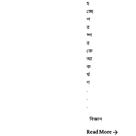
হ
চ্ছে
প
র
ষ্প
র
কে
আ
ক
র্ষ
ণ
.
.
.
বিজ্ঞান
Read More