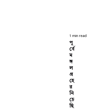
1 min read
পূ
র্বে
ম
ঙ্গ
ল
গ্র
হে
র
নি
চে
ছি