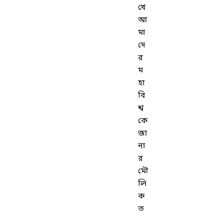
খে
আ
মা
দে
র
ম
হা
বি
শ্ব
কে
জা
না
র
মৌ
লি
ক
ত