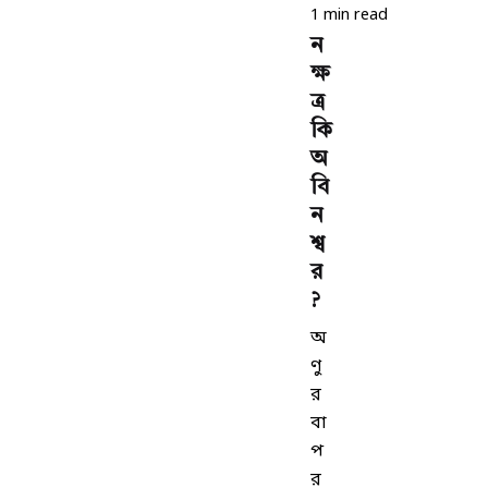
1 min read
ন
ক্ষ
ত্র
কি
অ
বি
ন
শ্ব
র
?
অ
ণু
র
বা
প
র