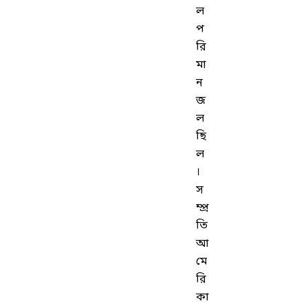
ল
প
রি
মা
ন
জ
ল
ছি
ল
।
স
ম্প্র
তি
আ
মে
রি
কা