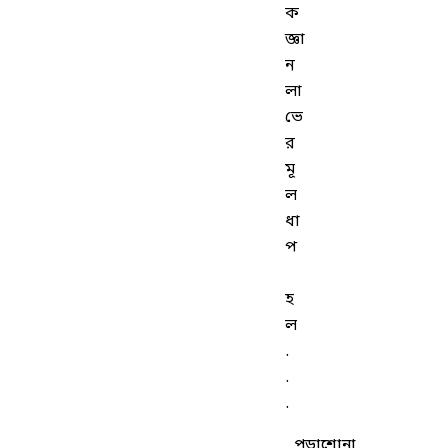
ক
জ্ঞা
ন
লা
ভে
র
মূ
ল
ধা
প
হ
ল
.
.
.
পড়াশোনা