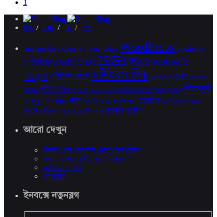
1
Fb.
/
Ln.
/
X
/
Yt.
WordPress
youtube
Android
Blog
Google
plugin
video
ইউটিউব
অ্যান্ড্রয়েড
আপডেট
ইন্টারনেট
এডমিন
আইএসপি
উইন্ডোজ
এডিটরস পিক
এডসেন্স
গুগল
এডিটরস চয়েস
ওয়ার্ডপ্রেস
গেস্ট মোড
ফেইসবুক
টিউটোরিয়াল
জিমেইল
ফাইন্ড মাই ডিভাইস
ফিফা
ফুটবল
ট্যাবলেট
নতুন ব্লগ শুরু
মহাকাশ
ব্লগ
ফেসবুক
ফোন
ব্লগিং
বিজ্ঞান
ভাইরাস
মঙ্গলগ্রহ
মহাবিশ্ব
ম্যালওয়ার
হ্যাকার
হ্যাকিং
শাওমি
স্মার্টফোন
হুয়াওয়ে
হোস্টিং
হ্যাক
আরো দেখুন
কিভাবে সেরা ডোমেইন নেইম বেছে নিবেন
কিভাবে সেরা হোস্টিং বাছাই করবেন
আমাদের সম্পর্কে
যোগাযোগ
ইনবক্সে নতুনব্লগ