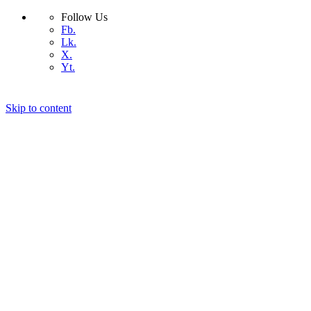
Follow Us
Fb.
Lk.
X.
Yt.
Skip to content
কিভাবে সেরা ডোমেইন নেইম বেছে নিবেন
কিভাবে সেরা হোস্টিং বাছাই করবেন
আমাদের সম্পর্কে
যোগাযোগ
ওয়ার্ডপ্রেস
কিভাবে
প্রযুক্তি
বিজ্ঞান
ডিভাইস
অ্যান্ড্রয়েড