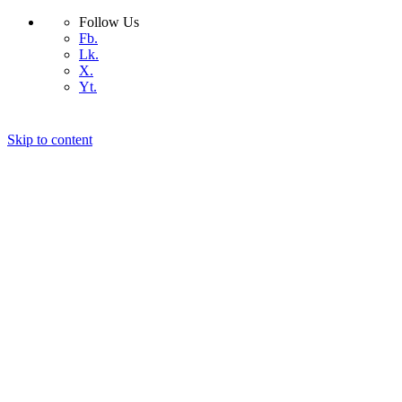
Follow Us
Fb.
Lk.
X.
Yt.
Skip to content
কিভাবে সেরা ডোমেইন নেইম বেছে নিবেন
কিভাবে সেরা হোস্টিং বাছাই করবেন
আমাদের সম্পর্কে
যোগাযোগ
ওয়ার্ডপ্রেস
কিভাবে
প্রযুক্তি
বিজ্ঞান
ডিভাইস
অ্যান্ড্রয়েড