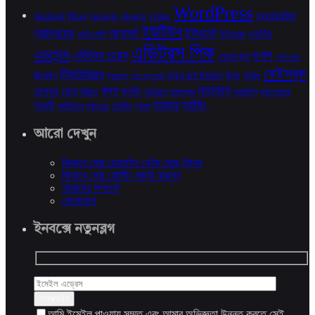
WordPress
youtube
Android
Blog
Google
plugin
video
ইউটিউব
অ্যান্ড্রয়েড
আপডেট
ইন্টারনেট
এডমিন
আইএসপি
উইন্ডোজ
এডিটরস পিক
এডসেন্স
গুগল
এডিটরস চয়েস
ওয়ার্ডপ্রেস
গেস্ট মোড
ফেইসবুক
টিউটোরিয়াল
জিমেইল
ফাইন্ড মাই ডিভাইস
ফিফা
ফুটবল
ট্যাবলেট
নতুন ব্লগ শুরু
মহাকাশ
ব্লগ
ফেসবুক
ফোন
ব্লগিং
বিজ্ঞান
ভাইরাস
মঙ্গলগ্রহ
মহাবিশ্ব
ম্যালওয়ার
হ্যাকার
হ্যাকিং
শাওমি
স্মার্টফোন
হুয়াওয়ে
হোস্টিং
হ্যাক
আরো দেখুন
কিভাবে সেরা ডোমেইন নেইম বেছে নিবেন
কিভাবে সেরা হোস্টিং বাছাই করবেন
আমাদের সম্পর্কে
যোগাযোগ
ইনবক্সে নতুনব্লগ
আমি ইমেইল পাওয়ায় সম্মত এবং আমার অভিজ্ঞতা উন্নত করতে সেই