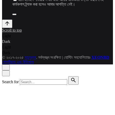
কার্যকলাপ ট্র্যাক করা হলেও আমার আপত্তি নেই।
Scroll to top
Light
Dark
Light
Dark
© ২০১৭-২০২৫
নতুনব্লগ
. সর্বস্বত্ত্ব সংরক্ষিত | হোস্টিং সহযোগিতায়ঃ
XEONBD
গোপনীয়তা এবং নীতিমালা
Search for