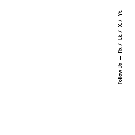
Yt.
X.
Lk.
Fb.
Follow Us