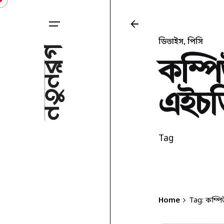
Skip
to
content
ডিভাইস
পিসি
কম্প
এইচড
Tag
Home
Tag: কম্প