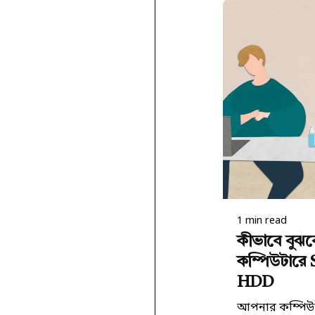
Posted b
কিউরেট
1 min read
কীভাবে বুঝ
কম্পিউটারে
HDD
আপনার কম্পিউট