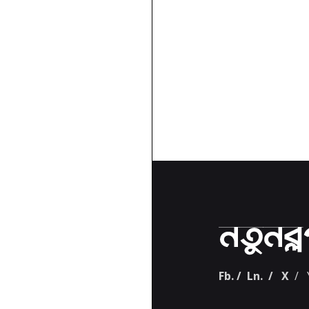
Fb.
/
Ln.
/
X
/