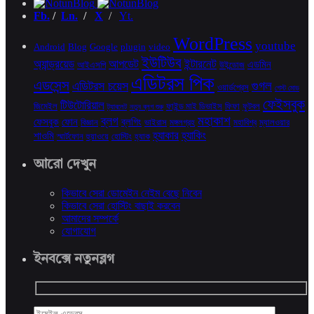
Fb.
/
Ln.
/
X
/
Yt.
WordPress
youtube
Android
Blog
Google
plugin
video
ইউটিউব
অ্যান্ড্রয়েড
আপডেট
ইন্টারনেট
এডমিন
আইএসপি
উইন্ডোজ
এডিটরস পিক
এডসেন্স
গুগল
এডিটরস চয়েস
ওয়ার্ডপ্রেস
গেস্ট মোড
ফেইসবুক
টিউটোরিয়াল
জিমেইল
ফাইন্ড মাই ডিভাইস
ফিফা
ফুটবল
ট্যাবলেট
নতুন ব্লগ শুরু
মহাকাশ
ব্লগ
ফেসবুক
ফোন
ব্লগিং
বিজ্ঞান
ভাইরাস
মঙ্গলগ্রহ
মহাবিশ্ব
ম্যালওয়ার
হ্যাকার
হ্যাকিং
শাওমি
স্মার্টফোন
হুয়াওয়ে
হোস্টিং
হ্যাক
আরো দেখুন
কিভাবে সেরা ডোমেইন নেইম বেছে নিবেন
কিভাবে সেরা হোস্টিং বাছাই করবেন
আমাদের সম্পর্কে
যোগাযোগ
ইনবক্সে নতুনব্লগ