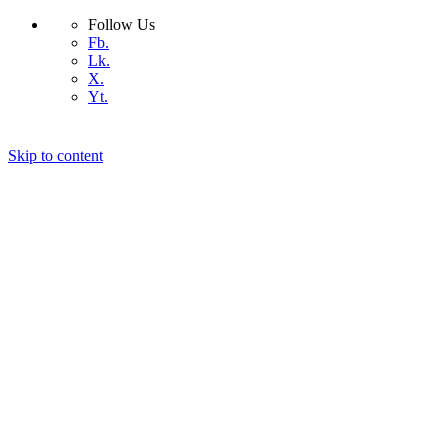
Follow Us
Fb.
Lk.
X.
Yt.
Skip to content
কিভাবে সেরা ডোমেইন নেইম বেছে নিবেন
কিভাবে সেরা হোস্টিং বাছাই করবেন
আমাদের সম্পর্কে
যোগাযোগ
ওয়ার্ডপ্রেস
কিভাবে
প্রযুক্তি
বিজ্ঞান
ডিভাইস
অ্যান্ড্রয়েড