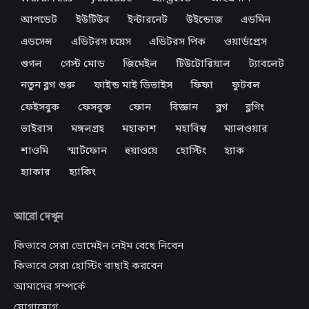
আপডেট
ইউটিউব
ইন্টারনেট
উইন্ডোজ
এডমিন
এডসেন্স
এডিটরস চয়েস
এডিটরস পিক
ওয়ার্ডপ্রেস
গুগল
গেস্ট মোড
জিমেইল
টিউটোরিয়াল
ট্যাবলেট
নতুন ব্লগ শুরু
ফাইন্ড মাই ডিভাইস
ফিফা
ফুটবল
ফেইসবুক
ফেসবুক
ফোন
বিজ্ঞান
ব্লগ
ব্লগিং
ভাইরাস
মঙ্গলগ্রহ
মহাকাশ
মহাবিশ্ব
ম্যালওয়ার
শাওমি
স্মার্টফোন
হুয়াওয়ে
হোস্টিং
হ্যাক
হ্যাকার
হ্যাকিং
আরো দেখুন
কিভাবে সেরা ডোমেইন নেইম বেছে নিবেন
কিভাবে সেরা হোস্টিং বাছাই করবেন
আমাদের সম্পর্কে
যোগাযোগ