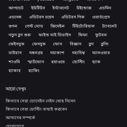
আপডেট
ইউটিউব
ইন্টারনেট
উইন্ডোজ
এডমিন
এডসেন্স
এডিটরস চয়েস
এডিটরস পিক
ওয়ার্ডপ্রেস
গুগল
গেস্ট মোড
জিমেইল
টিউটোরিয়াল
ট্যাবলেট
নতুন ব্লগ শুরু
ফাইন্ড মাই ডিভাইস
ফিফা
ফুটবল
ফেইসবুক
ফেসবুক
ফোন
বিজ্ঞান
ব্লগ
ব্লগিং
ভাইরাস
মঙ্গলগ্রহ
মহাকাশ
মহাবিশ্ব
ম্যালওয়ার
শাওমি
স্মার্টফোন
হুয়াওয়ে
হোস্টিং
হ্যাক
হ্যাকার
হ্যাকিং
আরো দেখুন
কিভাবে সেরা ডোমেইন নেইম বেছে নিবেন
কিভাবে সেরা হোস্টিং বাছাই করবেন
আমাদের সম্পর্কে
যোগাযোগ