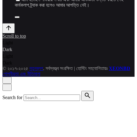
কার্যকলাপ ট্র্যাক করা হলেও আমার আপত্তি নেই।
Scroll to top
Light
Dark
Light
Dark
© ২০১৭-২০২৫
নতুনব্লগ
. সর্বস্বত্ত্ব সংরক্ষিত | হোস্টিং সহযোগিতায়ঃ
XEONBD
গোপনীয়তা এবং নীতিমালা
Search for