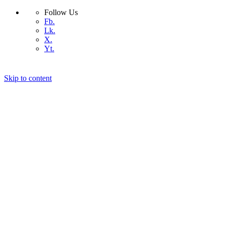
Follow Us
Fb.
Lk.
X.
Yt.
Skip to content
কিভাবে সেরা ডোমেইন নেইম বেছে নিবেন
কিভাবে সেরা হোস্টিং বাছাই করবেন
আমাদের সম্পর্কে
যোগাযোগ
ওয়ার্ডপ্রেস
কিভাবে
প্রযুক্তি
বিজ্ঞান
ডিভাইস
অ্যান্ড্রয়েড