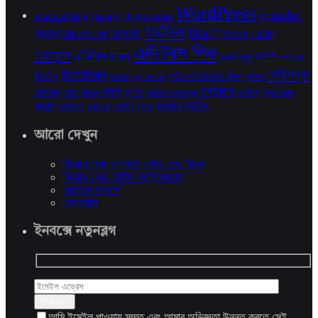
WordPress
youtube
Android
Blog
Google
plugin
video
ইউটিউব
অ্যান্ড্রয়েড
আপডেট
ইন্টারনেট
এডমিন
আইএসপি
উইন্ডোজ
এডিটরস পিক
এডসেন্স
গুগল
এডিটরস চয়েস
ওয়ার্ডপ্রেস
গেস্ট মোড
ফেইসবুক
টিউটোরিয়াল
জিমেইল
ফাইন্ড মাই ডিভাইস
ফিফা
ফুটবল
ট্যাবলেট
নতুন ব্লগ শুরু
মহাকাশ
ব্লগ
ফেসবুক
ফোন
ব্লগিং
বিজ্ঞান
ভাইরাস
মঙ্গলগ্রহ
মহাবিশ্ব
ম্যালওয়ার
হ্যাকার
হ্যাকিং
শাওমি
স্মার্টফোন
হুয়াওয়ে
হোস্টিং
হ্যাক
আরো দেখুন
কিভাবে সেরা ডোমেইন নেইম বেছে নিবেন
কিভাবে সেরা হোস্টিং বাছাই করবেন
আমাদের সম্পর্কে
যোগাযোগ
ইনবক্সে নতুনব্লগ
আমি ইমেইল পাওয়ায় সম্মত এবং আমার অভিজ্ঞতা উন্নত করতে সেই