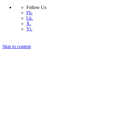
Follow Us
Fb.
Lk.
X.
Yt.
Skip to content
কিভাবে সেরা ডোমেইন নেইম বেছে নিবেন
কিভাবে সেরা হোস্টিং বাছাই করবেন
আমাদের সম্পর্কে
যোগাযোগ
ওয়ার্ডপ্রেস
কিভাবে
প্রযুক্তি
বিজ্ঞান
ডিভাইস
অ্যান্ড্রয়েড