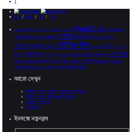
1
Fb.
/
Ln.
/
X
/
Yt.
WordPress
youtube
Android
Blog
Google
plugin
video
ইউটিউব
অ্যান্ড্রয়েড
আপডেট
ইন্টারনেট
এডমিন
আইএসপি
উইন্ডোজ
এডিটরস পিক
এডসেন্স
গুগল
এডিটরস চয়েস
ওয়ার্ডপ্রেস
গেস্ট মোড
ফেইসবুক
টিউটোরিয়াল
জিমেইল
ফাইন্ড মাই ডিভাইস
ফিফা
ফুটবল
ট্যাবলেট
নতুন ব্লগ শুরু
মহাকাশ
ব্লগ
ফেসবুক
ফোন
ব্লগিং
বিজ্ঞান
ভাইরাস
মঙ্গলগ্রহ
মহাবিশ্ব
ম্যালওয়ার
হ্যাকার
হ্যাকিং
শাওমি
স্মার্টফোন
হুয়াওয়ে
হোস্টিং
হ্যাক
আরো দেখুন
কিভাবে সেরা ডোমেইন নেইম বেছে নিবেন
কিভাবে সেরা হোস্টিং বাছাই করবেন
আমাদের সম্পর্কে
যোগাযোগ
ইনবক্সে নতুনব্লগ