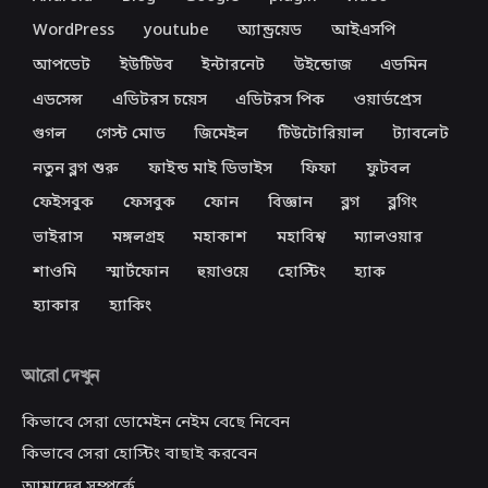
WordPress
youtube
অ্যান্ড্রয়েড
আইএসপি
আপডেট
ইউটিউব
ইন্টারনেট
উইন্ডোজ
এডমিন
এডসেন্স
এডিটরস চয়েস
এডিটরস পিক
ওয়ার্ডপ্রেস
গুগল
গেস্ট মোড
জিমেইল
টিউটোরিয়াল
ট্যাবলেট
নতুন ব্লগ শুরু
ফাইন্ড মাই ডিভাইস
ফিফা
ফুটবল
ফেইসবুক
ফেসবুক
ফোন
বিজ্ঞান
ব্লগ
ব্লগিং
ভাইরাস
মঙ্গলগ্রহ
মহাকাশ
মহাবিশ্ব
ম্যালওয়ার
শাওমি
স্মার্টফোন
হুয়াওয়ে
হোস্টিং
হ্যাক
হ্যাকার
হ্যাকিং
আরো দেখুন
কিভাবে সেরা ডোমেইন নেইম বেছে নিবেন
কিভাবে সেরা হোস্টিং বাছাই করবেন
আমাদের সম্পর্কে