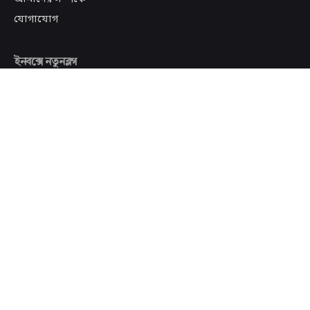
যোগাযোগ
ইনবক্সে নতুনব্লগ
সাবস্ক্রাইব
আমি ইমেইল পাওয়ায় সম্মত এবং আমার অভিজ্ঞতা উন্নত করতে
সেই কার্যকলাপ ট্র্যাক করা হলেও আমার আপত্তি নেই।
Scroll to top
© ২০১৭-২০২৫
নতুনব্লগ
. সর্বস্বত্ত্ব সংরক্ষিত | হোস্টিং সহযোগিতায়ঃ