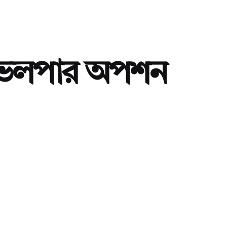
েলপার অপশন