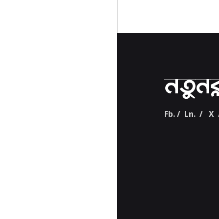
Fb.
/
Ln.
/
X