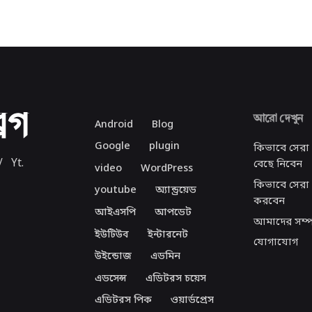
আরো দেখুন
Android
Blog
Google
plugin
কিভাবে সেরা
/
Yt.
বেছে নিবেন
video
WordPress
কিভাবে সেরা 
youtube
অ্যান্ড্রয়েড
করবেন
আইএসপি
আপডেট
আমাদের সম্পর
ইউটিউব
ইন্টারনেট
যোগাযোগ
উইন্ডোজ
এডমিন
এডসেন্স
এডিটরস চয়েস
এডিটরস পিক
ওয়ার্ডপ্রেস