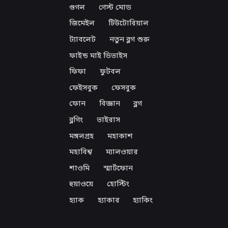
গুগল
গেস্ট মোড
জিমেইল
টিউটোরিয়াল
ট্যাবলেট
নতুন ব্লগ শুরু
ফাইন্ড মাই ডিভাইস
ফিফা
ফুটবল
ফেইসবুক
ফেসবুক
ফোন
বিজ্ঞান
ব্লগ
ব্লগিং
ভাইরাস
মঙ্গলগ্রহ
মহাকাশ
মহাবিশ্ব
ম্যালওয়ার
শাওমি
স্মার্টফোন
হুয়াওয়ে
হোস্টিং
হ্যাক
হ্যাকার
হ্যাকিং