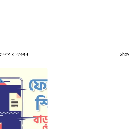
েভেলপার অপশন
Show