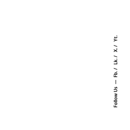
Yt.
X.
Lk.
Fb.
Follow Us