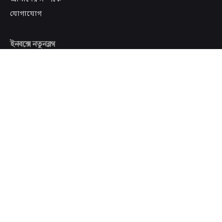
যোগাযোগ
ইনবক্সে নতুনব্লগ
সাবস্ক্রাইব
আমি ইমেইল পাওয়ায় সম্মত এবং আমার অভিজ্ঞতা উন্নত করতে
সেই কার্যকলাপ ট্র্যাক করা হলেও আমার আপত্তি নেই।
Scroll to top
© ২০১৭-২০২৫
নতুনব্লগ
. সর্বস্বত্ত্ব সংরক্ষিত | হোস্টিং সহযোগিতায়ঃ