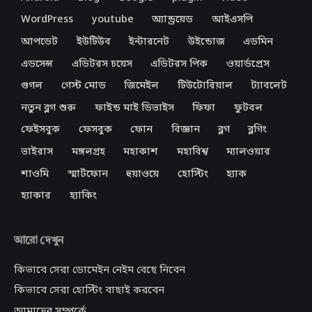
WordPress
youtube
অ্যান্ড্রয়েড
আইএসপি
আপডেট
ইউটিউব
ইন্টারনেট
উইন্ডোজ
এডমিন
এডসেন্স
এডিটরস চয়েস
এডিটরস পিক
ওয়ার্ডপ্রেস
গুগল
গেস্ট মোড
জিমেইল
টিউটোরিয়াল
ট্যাবলেট
নতুন ব্লগ শুরু
ফাইন্ড মাই ডিভাইস
ফিফা
ফুটবল
ফেইসবুক
ফেসবুক
ফোন
বিজ্ঞান
ব্লগ
ব্লগিং
ভাইরাস
মঙ্গলগ্রহ
মহাকাশ
মহাবিশ্ব
ম্যালওয়ার
শাওমি
স্মার্টফোন
হুয়াওয়ে
হোস্টিং
হ্যাক
হ্যাকার
হ্যাকিং
আরো দেখুন
কিভাবে সেরা ডোমেইন নেইম বেছে নিবেন
কিভাবে সেরা হোস্টিং বাছাই করবেন
আমাদের সম্পর্কে