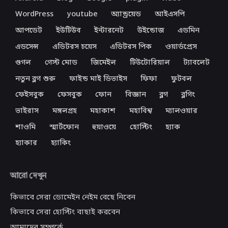
WordPress
youtube
অ্যান্ড্রয়েড
আইএসপি
আপডেট
ইউটিউব
ইন্টারনেট
উইন্ডোজ
এডমিন
এডসেন্স
এডিটরস চয়েস
এডিটরস পিক
ওয়ার্ডপ্রেস
গুগল
গেস্ট মোড
জিমেইল
টিউটোরিয়াল
ট্যাবলেট
নতুন ব্লগ শুরু
ফাইন্ড মাই ডিভাইস
ফিফা
ফুটবল
ফেইসবুক
ফেসবুক
ফোন
বিজ্ঞান
ব্লগ
ব্লগিং
ভাইরাস
মঙ্গলগ্রহ
মহাকাশ
মহাবিশ্ব
ম্যালওয়ার
শাওমি
স্মার্টফোন
হুয়াওয়ে
হোস্টিং
হ্যাক
হ্যাকার
হ্যাকিং
আরো দেখুন
কিভাবে সেরা ডোমেইন নেইম বেছে নিবেন
কিভাবে সেরা হোস্টিং বাছাই করবেন
আমাদের সম্পর্কে