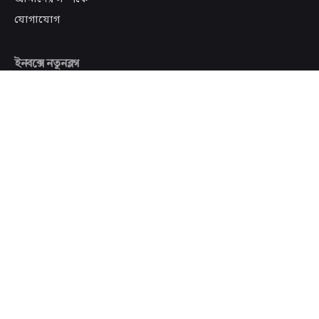
যোগাযোগ
ইনবক্সে নতুনব্লগ
সাবস্ক্রাইব
আমি ইমেইল পাওয়ায় সম্মত এবং আমার অভিজ্ঞতা উন্নত করতে
সেই কার্যকলাপ ট্র্যাক করা হলেও আমার আপত্তি নেই।
Scroll to top
© ২০১৭-২০২৫
নতুনব্লগ
. সর্বস্বত্ত্ব সংরক্ষিত | হোস্টিং সহযোগিতায়ঃ