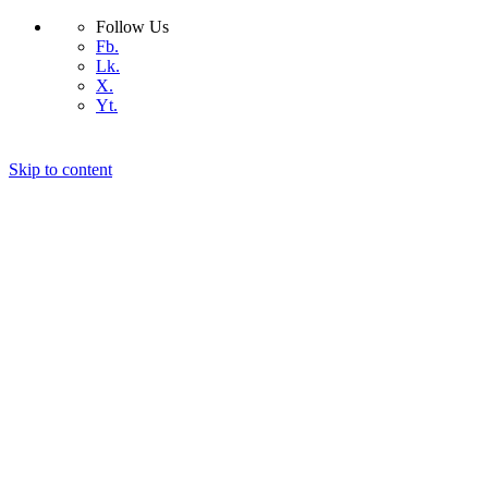
Follow Us
Fb.
Lk.
X.
Yt.
Skip to content
কিভাবে সেরা ডোমেইন নেইম বেছে নিবেন
কিভাবে সেরা হোস্টিং বাছাই করবেন
আমাদের সম্পর্কে
যোগাযোগ
ওয়ার্ডপ্রেস
কিভাবে
প্রযুক্তি
বিজ্ঞান
ডিভাইস
অ্যান্ড্রয়েড