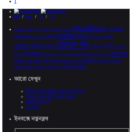
1
Fb.
/
Ln.
/
X
/
Yt.
WordPress
youtube
Android
Blog
Google
plugin
video
ইউটিউব
অ্যান্ড্রয়েড
আপডেট
ইন্টারনেট
এডমিন
আইএসপি
উইন্ডোজ
এডিটরস পিক
এডসেন্স
গুগল
এডিটরস চয়েস
ওয়ার্ডপ্রেস
গেস্ট মোড
ফেইসবুক
টিউটোরিয়াল
জিমেইল
ফাইন্ড মাই ডিভাইস
ফিফা
ফুটবল
ট্যাবলেট
নতুন ব্লগ শুরু
মহাকাশ
ব্লগ
ফেসবুক
ফোন
ব্লগিং
বিজ্ঞান
ভাইরাস
মঙ্গলগ্রহ
মহাবিশ্ব
ম্যালওয়ার
হ্যাকার
হ্যাকিং
শাওমি
স্মার্টফোন
হুয়াওয়ে
হোস্টিং
হ্যাক
আরো দেখুন
কিভাবে সেরা ডোমেইন নেইম বেছে নিবেন
কিভাবে সেরা হোস্টিং বাছাই করবেন
আমাদের সম্পর্কে
যোগাযোগ
ইনবক্সে নতুনব্লগ