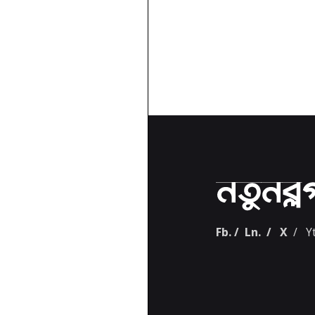
Fb.
/
Ln.
/
X
/
Yt