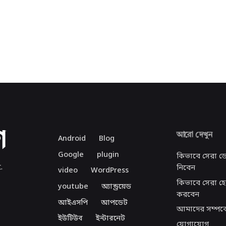
আরো দেখুন
Android
Blog
Google
plugin
কিভাবে সেরা ড
.
নিবেন
video
WordPress
কিভাবে সেরা হো
youtube
অ্যান্ড্রয়েড
করবেন
আইএসপি
আপডেট
আমাদের সম্পর্ক
ইউটিউব
ইন্টারনেট
যোগাযোগ