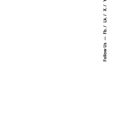
X.
Lk.
Fb.
Follow Us