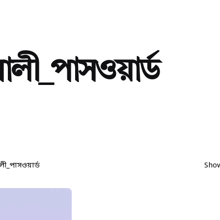
ালী_পাসওয়ার্ড
লী_পাসওয়ার্ড
Show