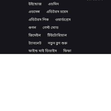
উইন্ডোজ
এডমিন
এডসেন্স
এডিটরস চয়েস
এডিটরস পিক
ওয়ার্ডপ্রেস
গুগল
গেস্ট মোড
জিমেইল
টিউটোরিয়াল
ট্যাবলেট
নতুন ব্লগ শুরু
ফাইন্ড মাই ডিভাইস
ফিফা
ফুটবল
ফেইসবুক
ফেসবুক
ফোন
বিজ্ঞান
ব্লগ
ব্লগিং
ভাইরাস
মঙ্গলগ্রহ
মহাকাশ
মহাবিশ্ব
ম্যালওয়ার
শাওমি
স্মার্টফোন
হুয়াওয়ে
হোস্টিং
হ্যাক