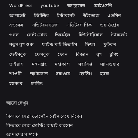
WordPress
youtube
অ্যান্ড্রয়েড
আইএসপি
আপডেট
ইউটিউব
ইন্টারনেট
উইন্ডোজ
এডমিন
এডসেন্স
এডিটরস চয়েস
এডিটরস পিক
ওয়ার্ডপ্রেস
গুগল
গেস্ট মোড
জিমেইল
টিউটোরিয়াল
ট্যাবলেট
নতুন ব্লগ শুরু
ফাইন্ড মাই ডিভাইস
ফিফা
ফুটবল
ফেইসবুক
ফেসবুক
ফোন
বিজ্ঞান
ব্লগ
ব্লগিং
ভাইরাস
মঙ্গলগ্রহ
মহাকাশ
মহাবিশ্ব
ম্যালওয়ার
শাওমি
স্মার্টফোন
হুয়াওয়ে
হোস্টিং
হ্যাক
হ্যাকার
হ্যাকিং
আরো দেখুন
কিভাবে সেরা ডোমেইন নেইম বেছে নিবেন
কিভাবে সেরা হোস্টিং বাছাই করবেন
আমাদের সম্পর্কে