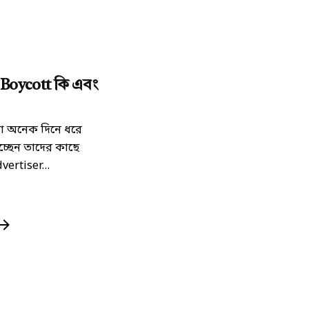
d by
ৌধুরী
Boycott কি এবং
া অনেক দিনে ধরে
্ছেন তাদের কাছে
ertiser...