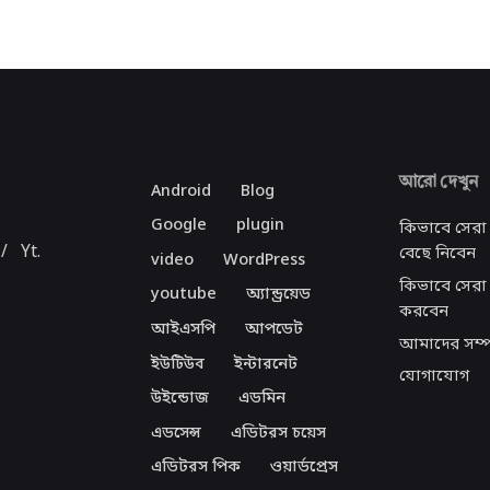
আরো দেখুন
Android
Blog
Google
plugin
কিভাবে সেরা
/
Yt.
বেছে নিবেন
video
WordPress
কিভাবে সেরা 
youtube
অ্যান্ড্রয়েড
করবেন
আইএসপি
আপডেট
আমাদের সম্প
ইউটিউব
ইন্টারনেট
যোগাযোগ
উইন্ডোজ
এডমিন
এডসেন্স
এডিটরস চয়েস
এডিটরস পিক
ওয়ার্ডপ্রেস