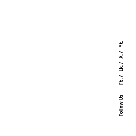
Yt.
X.
Lk.
Fb.
Follow Us