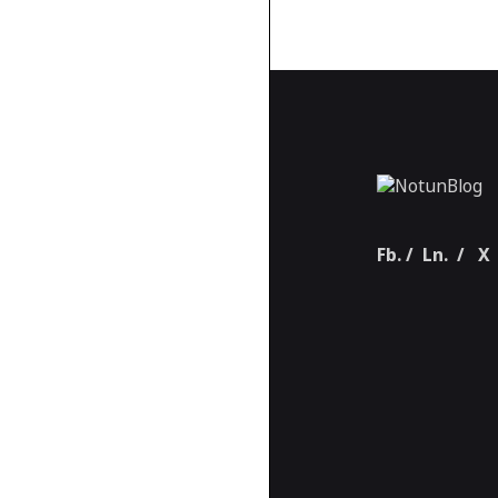
Fb.
/
Ln.
/
X