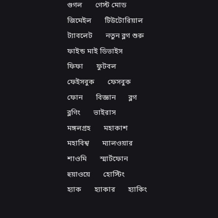
গুগল
গেস্ট মোড
জিমেইল
টিউটোরিয়াল
ট্যাবলেট
নতুন ব্লগ শুরু
ফাইন্ড মাই ডিভাইস
ফিফা
ফুটবল
ফেইসবুক
ফেসবুক
ফোন
বিজ্ঞান
ব্লগ
ব্লগিং
ভাইরাস
মঙ্গলগ্রহ
মহাকাশ
মহাবিশ্ব
ম্যালওয়ার
শাওমি
স্মার্টফোন
হুয়াওয়ে
হোস্টিং
হ্যাক
হ্যাকার
হ্যাকিং